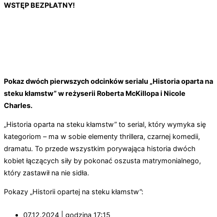
WSTĘP BEZPŁATNY!
Pokaz dwóch pierwszych odcinków serialu „Historia oparta na
steku kłamstw” w reżyserii Roberta McKillopa i Nicole
Charles.
„Historia oparta na steku kłamstw” to serial, który wymyka się
kategoriom – ma w sobie elementy thrillera, czarnej komedii,
dramatu. To przede wszystkim porywająca historia dwóch
kobiet łączących siły by pokonać oszusta matrymonialnego,
który zastawił na nie sidła.
Pokazy „Historii opartej na steku kłamstw”:
07.12.2024 | godzina 17:15