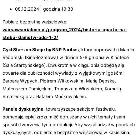
08.12.2024 | godzina 19:30
Pobierz bezpłatną wejściówkę:
warsawserialcon.pl/program_2024/historia-oparta-na-
steku-klamstw-odc-1-2/
Cykl Stars on Stage by BNP Paribas
, który poprowadzi Marcin
Radomski (KinoRozmowa) w dniach 5-8 grudnia w Kinotece
(Sala Starzyńskiego). Dwukrotnie w ciągu dnia odbędą się
otwarte dla publiczności wywiady z wyjątkowymi gośćmi:
Barbarą Wypych, Piotrem Witkowskim, Marią Dębską,
Mateuszem Damięckim, Tomaszem Włosokiem, Kornelią
Strzelecką oraz Rafałem Maćkowiakiem.
Panele dyskusyjne
, towarzyszące sekcjom festiwalu,
pomagają lepiej zrozumieć poruszane w nich tematy i sam
sposób tworzenia tych produkcji. Aby wziąć udział w panelach
dyskusyjnych, odbierzcie bezpłatne wejściówki w kasie kina.