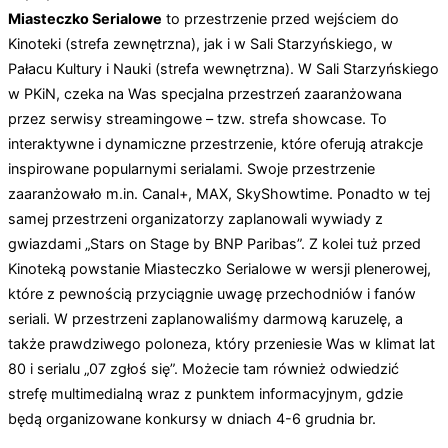
Miasteczko Serialowe
to przestrzenie przed wejściem do
Kinoteki (strefa zewnętrzna), jak i w Sali Starzyńskiego, w
Pałacu Kultury i Nauki (strefa wewnętrzna). W Sali Starzyńskiego
w PKiN, czeka na Was specjalna przestrzeń zaaranżowana
przez serwisy streamingowe – tzw. strefa showcase. To
interaktywne i dynamiczne przestrzenie, które oferują atrakcje
inspirowane popularnymi serialami. Swoje przestrzenie
zaaranżowało m.in. Canal+, MAX, SkyShowtime. Ponadto w tej
samej przestrzeni organizatorzy zaplanowali wywiady z
gwiazdami „Stars on Stage by BNP Paribas”. Z kolei tuż przed
Kinoteką powstanie Miasteczko Serialowe w wersji plenerowej,
które z pewnością przyciągnie uwagę przechodniów i fanów
seriali. W przestrzeni zaplanowaliśmy darmową karuzelę, a
także prawdziwego poloneza, który przeniesie Was w klimat lat
80 i serialu „07 zgłoś się”. Możecie tam również odwiedzić
strefę multimedialną wraz z punktem informacyjnym, gdzie
będą organizowane konkursy w dniach 4-6 grudnia br.