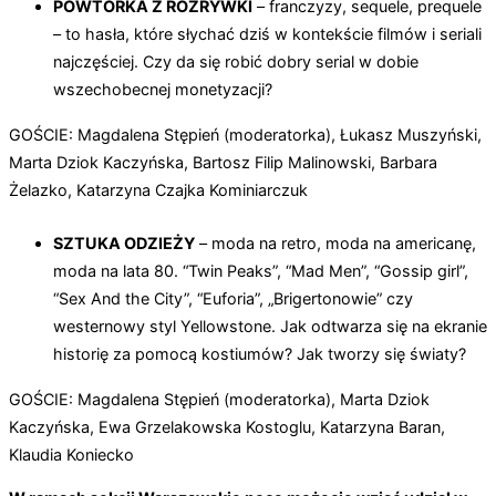
POWTÓRKA Z ROZRYWKI
– franczyzy, sequele, prequele
– to hasła, które słychać dziś w kontekście filmów i seriali
najczęściej. Czy da się robić dobry serial w dobie
wszechobecnej monetyzacji?
GOŚCIE: Magdalena Stępień (moderatorka), Łukasz Muszyński,
Marta Dziok Kaczyńska, Bartosz Filip Malinowski, Barbara
Żelazko, Katarzyna Czajka Kominiarczuk
SZTUKA ODZIEŻY
– moda na retro, moda na americanę,
moda na lata 80. “Twin Peaks”, “Mad Men”, “Gossip girl”,
“Sex And the City”, “Euforia”, „Brigertonowie” czy
westernowy styl Yellowstone. Jak odtwarza się na ekranie
historię za pomocą kostiumów? Jak tworzy się światy?
GOŚCIE: Magdalena Stępień (moderatorka), Marta Dziok
Kaczyńska, Ewa Grzelakowska Kostoglu, Katarzyna Baran,
Klaudia Koniecko