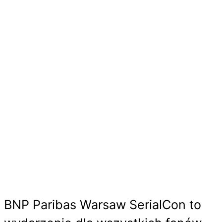
BEZPŁATNE AKTYWNOŚCI W
RAMACH BNP PARIBAS WARSAW
SERIALCON
BNP Paribas Warsaw SerialCon to