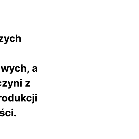
szych
owych, a
czyni z
rodukcji
ści.