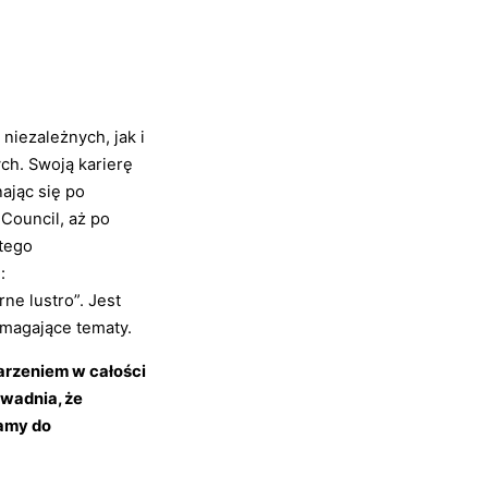
niezależnych, jak i
ch. Swoją karierę
ając się po
 Council, aż po
 tego
:
ne lustro”. Jest
wymagające tematy.
rzeniem w całości
owadnia, że
zamy do