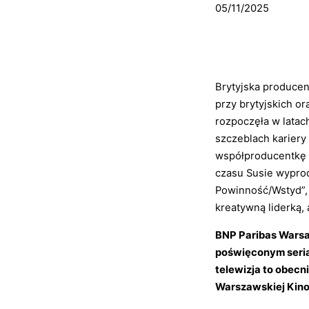
05/11/2025
Brytyjska producent
przy brytyjskich o
rozpoczęła w latac
szczeblach kariery 
współproducentkę k
czasu Susie wyprod
Powinność/Wstyd”, „
kreatywną liderką, 
BNP Paribas Warsa
poświęconym serial
telewizja to obecn
Warszawskiej Kinot