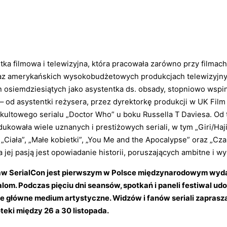
ka filmowa i telewizyjna, która pracowała zarówno przy filmach 
raz amerykańskich wysokobudżetowych produkcjach telewizyjny
h osiemdziesiątych jako asystentka ds. obsady, stopniowo wspin
– od asystentki reżysera, przez dyrektorkę produkcji w UK Film
ultowego serialu „Doctor Who” u boku Russella T Daviesa. Od
ukowała wiele uznanych i prestiżowych seriali, w tym „Giri/Haji
Ciała”, „Małe kobietki”, „You Me and the Apocalypse” oraz „Czar
a jej pasją jest opowiadanie historii, poruszających ambitne i 
w SerialCon jest pierwszym w Polsce międzynarodowym wyda
om. Podczas pięciu dni seansów, spotkań i paneli festiwal ud
ie główne medium artystyczne. Widzów i fanów seriali zapras
eki między 26 a 30 listopada.