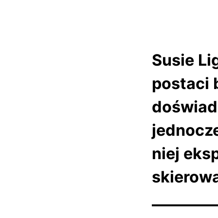
Susie Li
postaci b
doświad
jednocze
niej eks
skierowa