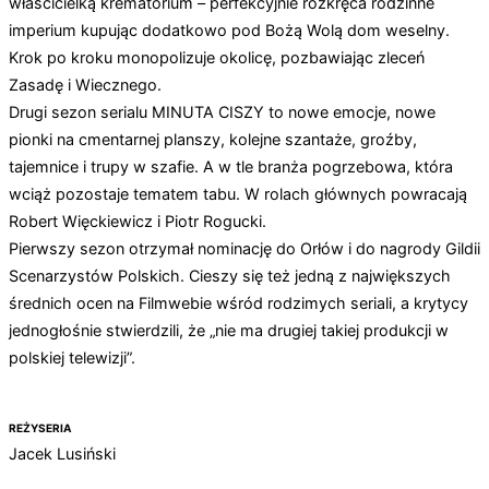
właścicielką krematorium – perfekcyjnie rozkręca rodzinne
imperium kupując dodatkowo pod Bożą Wolą dom weselny.
Krok po kroku monopolizuje okolicę, pozbawiając zleceń
Zasadę i Wiecznego.
Drugi sezon serialu MINUTA CISZY to nowe emocje, nowe
pionki na cmentarnej planszy, kolejne szantaże, groźby,
tajemnice i trupy w szafie. A w tle branża pogrzebowa, która
wciąż pozostaje tematem tabu. W rolach głównych powracają
Robert Więckiewicz i Piotr Rogucki.
Pierwszy sezon otrzymał nominację do Orłów i do nagrody Gildii
Scenarzystów Polskich. Cieszy się też jedną z największych
średnich ocen na Filmwebie wśród rodzimych seriali, a krytycy
jednogłośnie stwierdzili, że „nie ma drugiej takiej produkcji w
polskiej telewizji”.
REŻYSERIA
Jacek Lusiński