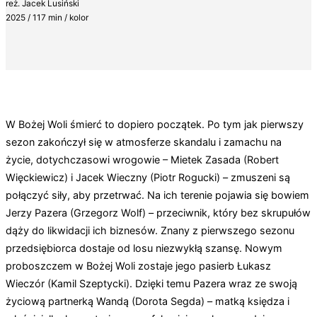
reż. Jacek Lusiński
2025 / 117 min / kolor
W Bożej Woli śmierć to dopiero początek. Po tym jak pierwszy
sezon zakończył się w atmosferze skandalu i zamachu na
życie, dotychczasowi wrogowie – Mietek Zasada (Robert
Więckiewicz) i Jacek Wieczny (Piotr Rogucki) – zmuszeni są
połączyć siły, aby przetrwać. Na ich terenie pojawia się bowiem
Jerzy Pazera (Grzegorz Wolf) – przeciwnik, który bez skrupułów
dąży do likwidacji ich biznesów. Znany z pierwszego sezonu
przedsiębiorca dostaje od losu niezwykłą szansę. Nowym
proboszczem w Bożej Woli zostaje jego pasierb Łukasz
Wieczór (Kamil Szeptycki). Dzięki temu Pazera wraz ze swoją
życiową partnerką Wandą (Dorota Segda) – matką księdza i