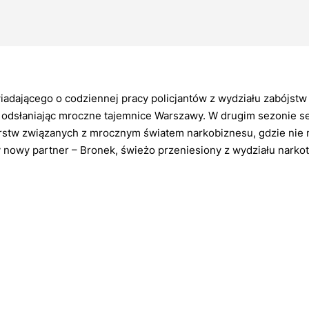
owiadającego o codziennej pracy policjantów z wydziału zabójst
dsłaniając mroczne tajemnice Warszawy. W drugim sezonie ser
erstw związanych z mrocznym światem narkobiznesu, gdzie nie 
nowy partner – Bronek, świeżo przeniesiony z wydziału nark